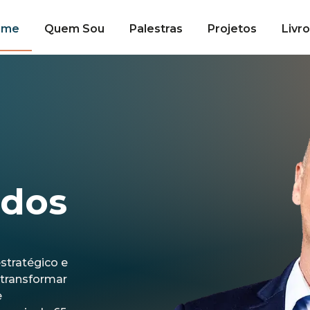
ome
Quem Sou
Palestras
Projetos
Livr
odos
estratégico e
 transformar
e