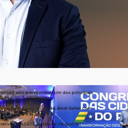
onselheiro e investidor . Um dos principais
de inovação do Brasil.
ros A Ponte para Inovação, Best Seller com
e Ponte para o Mundo.
ativo da ACATE, entidade na qual foi