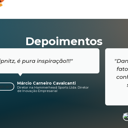
Depoimentos
inspiração!!!"
"Daniel suas conqu
fatores da tua na
conhecimento, ex
rneiro Cavalcanti
saber "ser" en
ammerhead Sports Ltda. Diretor
Empresarial
transcen
Mar
Pres