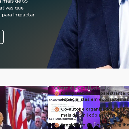
 mais de 65
iativas que
o para impactar
Quem é Daniel Leipnitz
É empreendedor, palestrante, c
especialistas em ecossistemas 
Co-autor e organizador dos liv
mais de 5mil cópias vendidas 
Presidente do Conselho Deliber