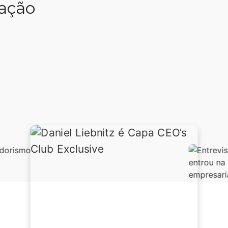
a. As pessoas
uitos
cações.