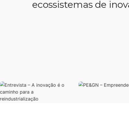
está a ciência da cois
de cada cidade têm m
potenciais, muitas vo