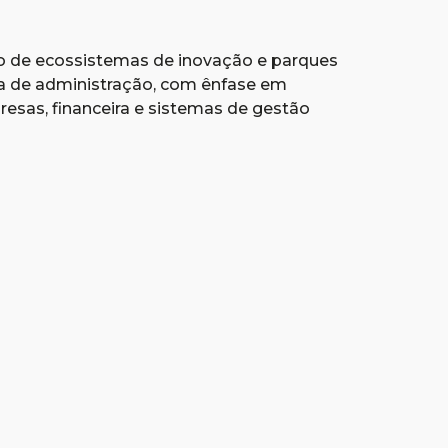
o de ecossistemas de inovação e parques
a de administração, com ênfase em
resas, financeira e sistemas de gestão
Utili
invej