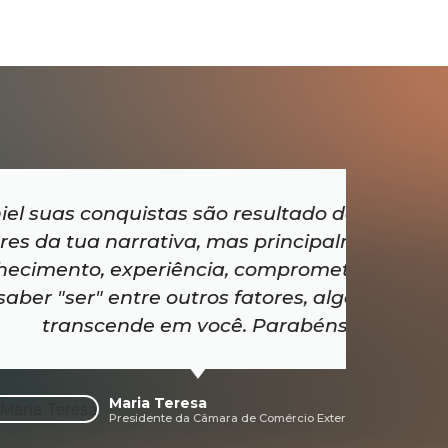
istas são resultado de todos os
"Dan
rrativa, mas principalmente de
ec
periência, comprometimento e
in
tre outros fatores, algo que
imen
de em você. Parabéns!
C
ia Teresa
idente da Câmara de Comércio Exterior na FIESC