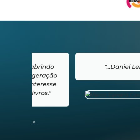
indo
"...Daniel Leipnitz, é pura 
ração
resse
Márcio Ca
os."
Diretor na H
de Inovação 