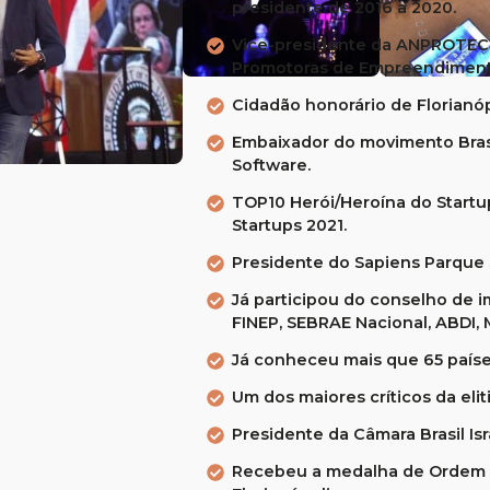
presidente de 2016 a 2020.
Vice-presidente da ANPROTEC 
Promotoras de Empreendimento
Cidadão honorário de Florianóp
Embaixador do movimento Brasil
Software.
TOP10 Herói/Heroína do Startu
Startups 2021.
Presidente do Sapiens Parque S
Já participou do conselho de
FINEP, SEBRAE Nacional, ABDI, 
Já conheceu mais que 65 paíse
Um dos maiores críticos da elit
Presidente da Câmara Brasil Isr
Recebeu a medalha de Ordem d